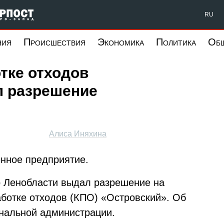
Форпост Северо-Запад
RU
ния
Происшествия
Экономика
Политика
Об
тке отходов
л разрешение
Алиса Иняхина
нное предприятие.
ор Ленобласти выдал разрешение на
аботке отходов (КПО) «Островский». Об
нальной администрации.