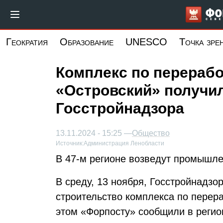
Перейти
к
основному
Геократия
Образование
UNESCO
Точка зре
содержанию
Комплекс по перерабо
«Островский» получи
Госстройнадзора
13.11.2024 - 15:25 —
Общество
Источник:
Администрация Ленобласти
В 47-м регионе возведут промышле
В среду, 13 ноября, Госстройнадз
строительство комплекса по перер
этом «Форпосту» сообщили в регио