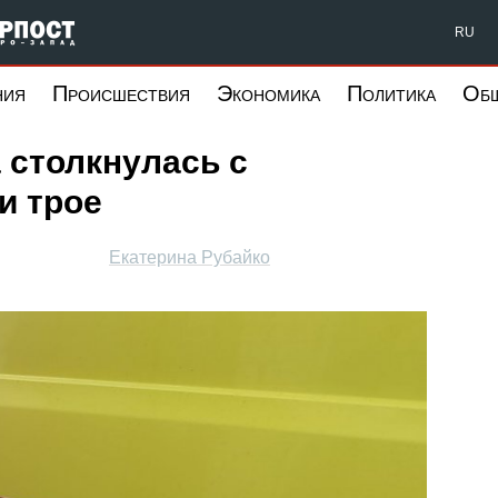
Форпост Северо-Запад
RU
ния
Происшествия
Экономика
Политика
Об
 столкнулась с
и трое
Екатерина Рубайко