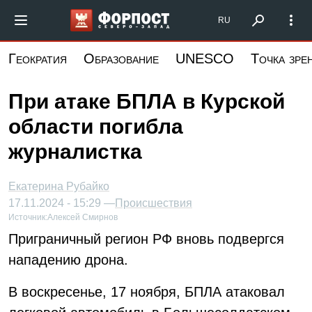
Перейти
Форпост Северо-Запад
RU
к
основному
Геократия
Образование
UNESCO
Точка зре
содержанию
При атаке БПЛА в Курской
области погибла
журналистка
Екатерина Рубайко
17.11.2024 - 15:29 —
Происшествия
Источник:
Алексей Смирнов
Приграничный регион РФ вновь подвергся
нападению дрона.
В воскресенье, 17 ноября, БПЛА атаковал