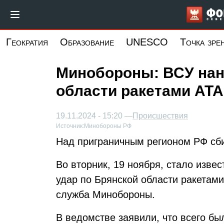
Перейти
к
основному
Геократия
Образование
UNESCO
Точка зре
содержанию
Минобороны: ВСУ нан
области ракетами AT
19.11.2024 - 15:20 —
Происшествия
Источник:
Минобороны РФ
Над приграничным регионом РФ сби
Во вторник, 19 ноября, стало изве
удар по Брянской области ракетам
служба Минобороны.
В ведомстве заявили, что всего бы