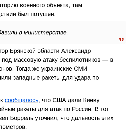
иторию военного объекта, там
ствии был потушен.
бавили в министерстве.
тор Брянской области Александр
л под массовую атаку беспилотников — в
онов. Тогда же украинские СМИ
или западные ракеты для удара по
ик
сообщалось
, что США дали Киеву
йные ракеты для атак по России. В тот
еп Боррель уточнил, что дальность этих
лометров.