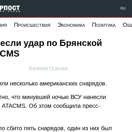
Форпост Северо-Запад
RU
ния
Происшествия
Экономика
Политика
Об
если удар по Брянской
ACMS
Валерия Оганова
ли несколько американских снарядов.
стно, что минувшей ночью ВСУ нанесли
и ATACMS. Об этом сообщила пресс-
ло сбито пять снарядов, один из них был