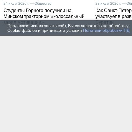
24 июля 2026 г. — Общество
23 июля 2026 г. — О
Студенты Горного получили на
Как Санкт-Петер
Минском тракторном «колоссальный
участвует в раз
заряд мотивации»
Бурятии
Продолжая использовать сайт, Вы соглашаетесь на обработку
Cookie-файлов и принимаете условия
Политики обработки ПД
20 июля 2026 г. — Общество
20 июля
Владимир Литвиненко - о
Как п
металлургах 21 века, как
практ
части сообщества горных
разра
инженеров
пром
автом
17 июля 2026 г. — Общество
16 июля
В Горном университете
Произ
Петербурга выпустили
Росси
первых инженеров нового
украи
поколения
14 июля 2026 г. — Общество
13 июля
Как студенты Горного
Как с
университета проходили
техни
технологическую практику
станд