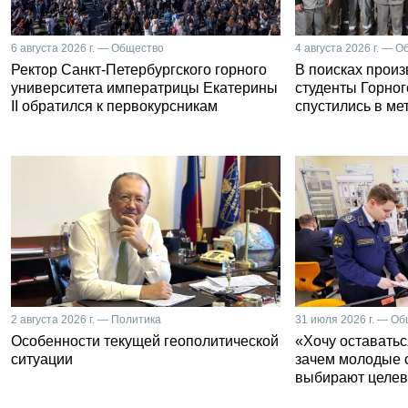
6 августа 2026 г. — Общество
4 августа 2026 г. — 
Ректор Санкт-Петербургского горного
В поисках прои
университета императрицы Екатерины
студенты Горног
II обратился к первокурсникам
спустились в ме
2 августа 2026 г. — Политика
31 июля 2026 г. — О
Особенности текущей геополитической
«Хочу оставатьс
ситуации
зачем молодые 
выбирают целев