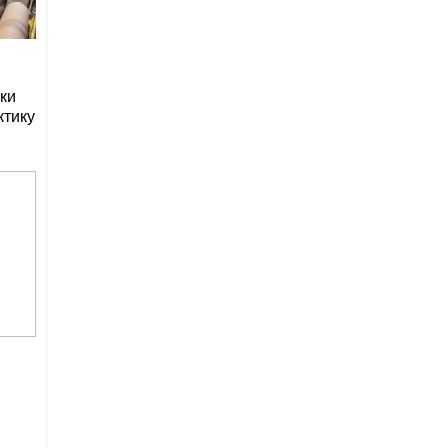
ки
ктику