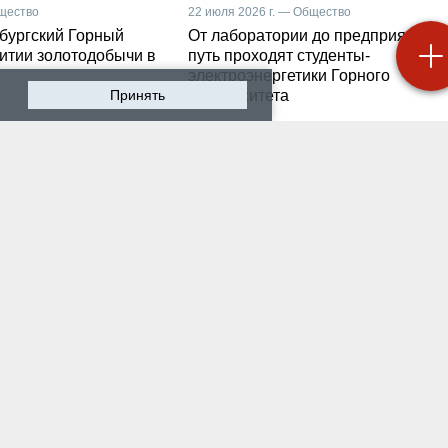
бщество
22 июля 2026 г. — Общество
бургский Горный
От лаборатории до предприятия: к
витии золотодобычи в
путь проходят студенты-
электроэнергетики Горного
Принять
университета
 2026 г. — Общество
19 июля 2026 г. — Общество
роходят студенческие
Как сохранить инженер
ики на предприятии-
мысль в эпоху тотально
ботчике систем
ИИ. Рабочая методика
ышленной
Санкт-Петербургского
атизации
Горного
 2026 г. — Экономика
16 июля 2026 г. — Общество
водству бензина в
Геополитический перел
и мешают не только
его культурно-
нские беспилотники
цивилизационный срез
 2026 г. — Общество
12 июля 2026 г. — Общество
тарейшие в стране
Студенты Горного
ческий вуз и центр
университета поделили
артизации и
впечатлениями после