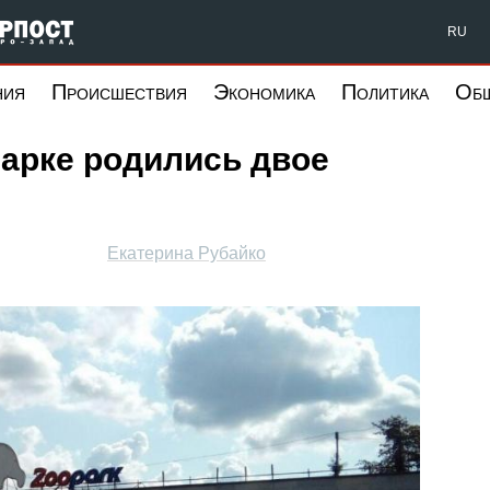
Форпост Северо-Запад
RU
ния
Происшествия
Экономика
Политика
Об
арке родились двое
Екатерина Рубайко