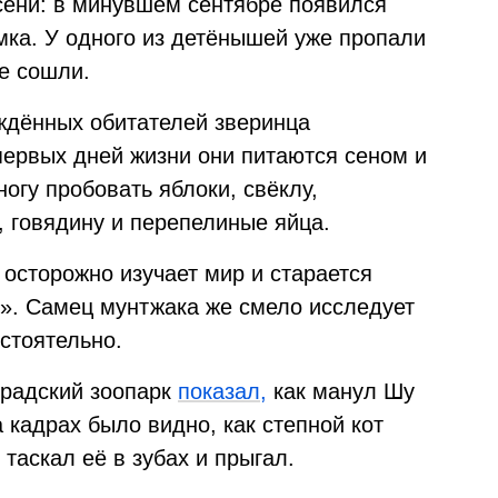
сени: в минувшем сентябре появился
мка. У одного из детёнышей уже пропали
е сошли.
ждённых обитателей зверинца
первых дней жизни они питаются сеном и
огу пробовать яблоки, свёклу,
, говядину и перепелиные яйца.
осторожно изучает мир и старается
». Самец мунтжака же смело исследует
стоятельно.
градский зоопарк
показал,
как манул Шу
 кадрах было видно, как степной кот
 таскал её в зубах и прыгал.