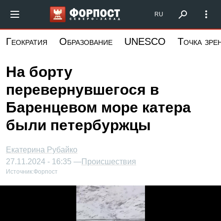
Перейти
Форпост Северо-Запад
RU
к
основному
Геократия
Образование
UNESCO
Точка зре
содержанию
На борту
перевернувшегося в
Баренцевом море катера
были петербуржцы
Екатерина Рубайко
27.11.2024 - 16:35 —
Происшествия
Источник:
Форпост