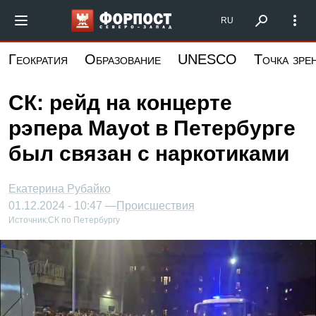
Перейти
Форпост Северо-Запад
RU
к
основному
Геократия
Образование
UNESCO
Точка зре
содержанию
СК: рейд на концерте
рэпера Mayot в Петербурге
был связан с наркотиками
Екатерина Рубайко
01.12.2024 - 10:47 —
Происшествия
Источник:
СК по Петербургу