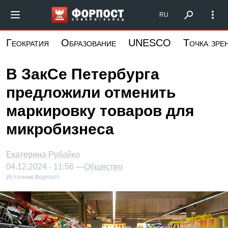
Перейти
Форпост Северо-Запад
RU
к
основному
Геократия
Образование
UNESCO
Точка зре
содержанию
В ЗакСе Петербурга
предложили отменить
маркировку товаров для
микробизнеса
Екатерина Рубайко
04.12.2024 - 11:56 —
Общество
Источник:
Форпост