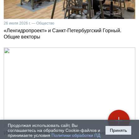
26 июля 2026 г. — Общество
«Ленгидропроект» и Санкт-Петербургский Горный.
Общие векторы
Продолжая использовать сайт, Вы
25 июля 2026 г. — Общество
соглашаетесь на обработку Cookie-файлов и
Принять
ИИ обессмысливает дипломные работы, но выход есть
принимаете условия
Политики обработки ПД