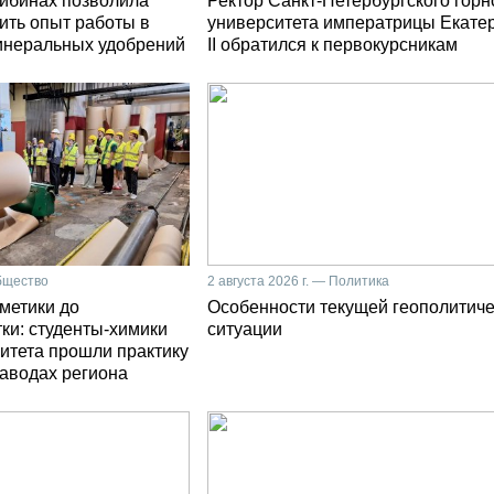
Хибинах позволила
Ректор Санкт-Петербургского горн
ить опыт работы в
университета императрицы Екате
инеральных удобрений
II обратился к первокурсникам
Общество
2 августа 2026 г. — Политика
сметики до
Особенности текущей геополитич
ки: студенты-химики
ситуации
итета прошли практику
заводах региона