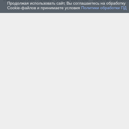
Продолжая использовать сайт, Вы соглашаетесь на обработку
Cookie-файлов и принимаете условия
Политики обработки ПД
23 июля 2026 г. — Общество
22 июля
Как Санкт-Петербургский
От ла
Горный участвует в развитии
предп
золотодобычи в Бурятии
прохо
элект
униве
20 июля 2026 г. — Общество
19 июля
Как проходят студенческие
Как с
практики на предприятии-
мысль
разработчике систем
ИИ. Р
промышленной
Санкт
автоматизации
Горно
16 июля 2026 г. — Экономика
16 июля
Производству бензина в
Геопо
России мешают не только
его к
украинские беспилотники
цивил
13 июля 2026 г. — Общество
12 июля
Как старейшие в стране
Студе