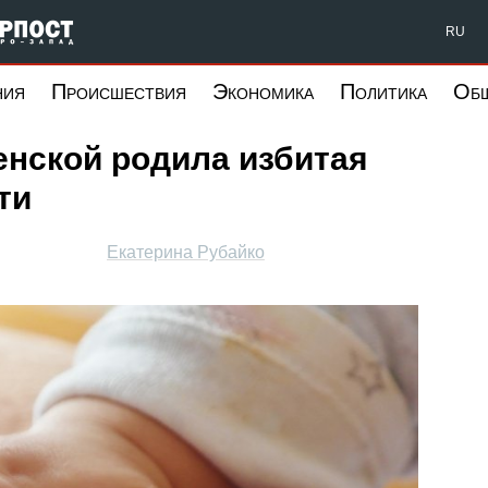
Форпост Северо-Запад
RU
ния
Происшествия
Экономика
Политика
Об
енской родила избитая
ти
Екатерина Рубайко