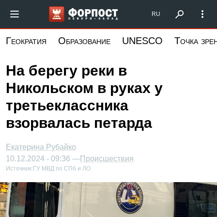
Перейти
Форпост Северо-Запад
RU
к
основному
Геократия
Образование
UNESCO
Точка зре
содержанию
На берегу реки в
Никольском в руках у
третьеклассника
взорвалась петарда
Екатерина Рубайко
10.12.2024 - 09:36 —
Происшествия
Источник:
ГУ МВД по СПб и ЛО