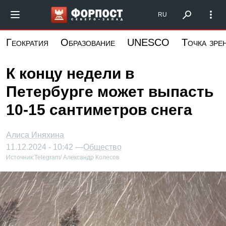
Перейти
Форпост Северо-Запад
RU
к
основному
Геократия
Образование
UNESCO
Точка зре
содержанию
К концу недели в
Петербурге может выпасть
10-15 сантиметров снега
Алиса Иняхина
11.12.2024 - 10:42 —
Общество
Источник:
Telegram/ Александр Колесов