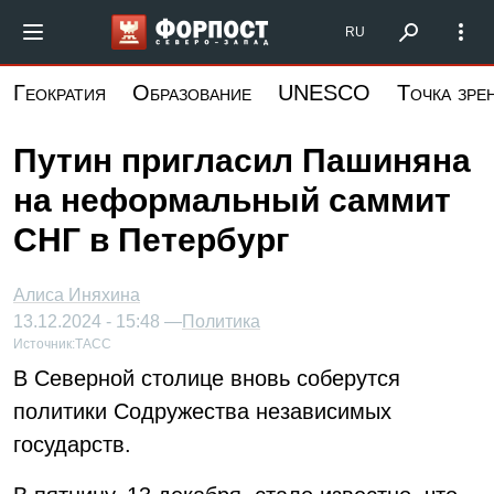
Перейти
Форпост Северо-Запад
RU
к
основному
Геократия
Образование
UNESCO
Точка зре
содержанию
Путин пригласил Пашиняна
на неформальный саммит
СНГ в Петербург
Алиса Иняхина
13.12.2024 - 15:48 —
Политика
Источник:
ТАСС
В Северной столице вновь соберутся
политики Содружества независимых
государств.