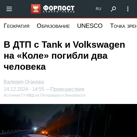
Перейти
Форпост Северо-Запад
RU
к
основному
Геократия
Образование
UNESCO
Точка зре
содержанию
В ДТП с Tank и Volkswagen
на «Коле» погибли два
человека
Валерия Оганова
14.12.2024 - 14:55 —
Происшествия
Источник:
ГУ МВД по Петербургу и Ленобласти