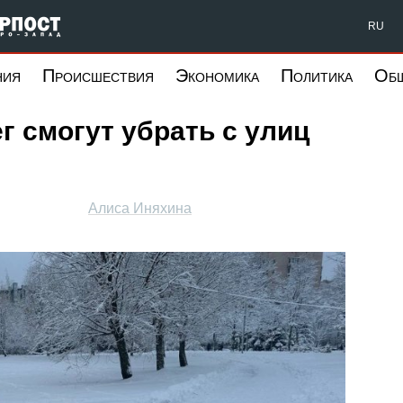
Форпост Северо-Запад
RU
ния
Происшествия
Экономика
Политика
Об
г смогут убрать с улиц
Алиса Иняхина