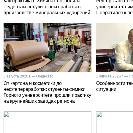
Как практика в Хибинах позволила
Ректор Санкт-Пе
студентам получить опыт работы в
университета и
производстве минеральных удобрений
II обратился к 
3 августа 2026 г. — Общество
2 августа 2026 г. — П
От картона и косметики до
Особенности те
нефтепереработки: студенты-химики
ситуации
Горного университета прошли практику
на крупнейших заводах региона