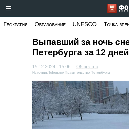
Перейти
к
основному
Геократия
Образование
UNESCO
Точка зре
содержанию
Выпавший за ночь сне
Петербурга за 12 дней
15.12.2024 - 15:06 —
Общество
Источник:
Telegram/ Правительство Петербурга