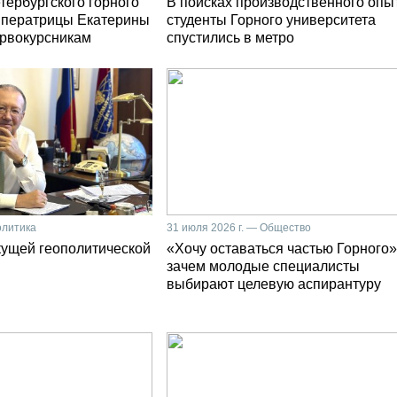
тербургского горного
В поисках производственного опы
мператрицы Екатерины
студенты Горного университета
первокурсникам
спустились в метро
олитика
31 июля 2026 г. — Общество
кущей геополитической
«Хочу оставаться частью Горного»
зачем молодые специалисты
выбирают целевую аспирантуру