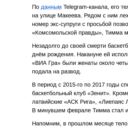
По
данным
Telegram-канала, его т
на улице Макеева. Рядом с ним леж
номер экс-супруги с просьбой позв
«Комсомольской правды», Тимма м
Незадолго до своей смерти баскетб
днём рождения. Накануне ей исполн
«ВИА Гра» были женаты около четы
подала на развод.
В период с 2015-го по 2017 годы сп
баскетбольный клуб «Зенит». Кроме
латвийские «АСК Рига», «Лиепаяс 
В минувшем феврале Тимма стал и
Напомним, в прошлом месяце тело