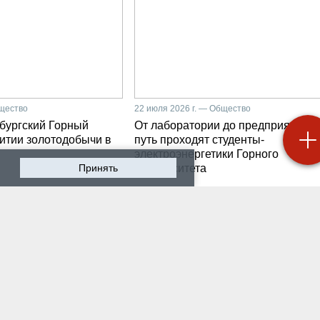
бщество
22 июля 2026 г. — Общество
бургский Горный
От лаборатории до предприятия: к
витии золотодобычи в
путь проходят студенты-
электроэнергетики Горного
Принять
университета
 2026 г. — Общество
19 июля 2026 г. — Общество
роходят студенческие
Как сохранить инженер
ики на предприятии-
мысль в эпоху тотально
ботчике систем
ИИ. Рабочая методика
ышленной
Санкт-Петербургского
атизации
Горного
 2026 г. — Экономика
16 июля 2026 г. — Общество
водству бензина в
Геополитический перел
и мешают не только
его культурно-