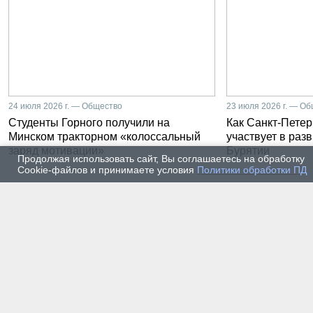
24 июля 2026 г. — Общество
23 июля 2026 г. — О
Студенты Горного получили на
Как Санкт-Петер
Минском тракторном «колоссальный
участвует в раз
заряд мотивации»
Бурятии
Продолжая использовать сайт, Вы соглашаетесь на обработку
Cookie-файлов и принимаете условия
Политики обработки ПД
20 июля 2026 г. — Общество
20 июля
Владимир Литвиненко - о
Как п
металлургах 21 века, как
практ
части сообщества горных
разра
инженеров
пром
автом
17 июля 2026 г. — Общество
16 июля
В Горном университете
Произ
Петербурга выпустили
Росси