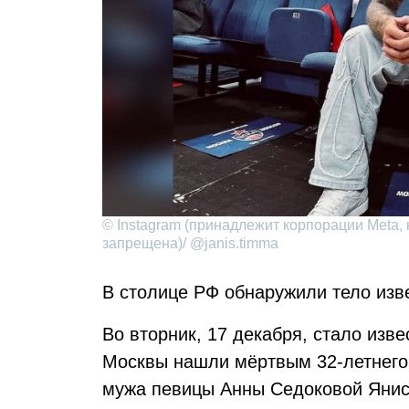
© Instagram (принадлежит корпорации Meta, 
запрещена)/ @janis.timma
В столице РФ обнаружили тело изв
Во вторник, 17 декабря, стало изв
Москвы нашли мёртвым 32-летнего 
мужа певицы Анны Седоковой Янис