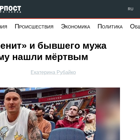
Форпост Северо-Запад
RU
ния
Происшествия
Экономика
Политика
Об
Зенит» и бывшего мужа
му нашли мёртвым
Екатерина Рубайко