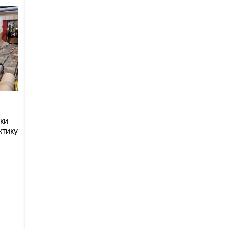
ки
ктику