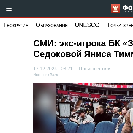
Перейти
к
основному
Геократия
Образование
UNESCO
Точка зре
содержанию
СМИ: экс-игрока БК «
Седоковой Яниса Тим
17.12.2024 - 08:21 —
Происшествия
Источник:
Baza