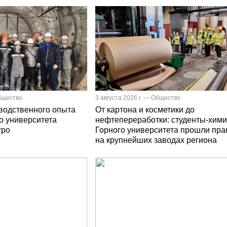
Общество
3 августа 2026 г. — Общество
зводственного опыта
От картона и косметики до
о университета
нефтепереработки: студенты-хими
тро
Горного университета прошли пра
на крупнейших заводах региона