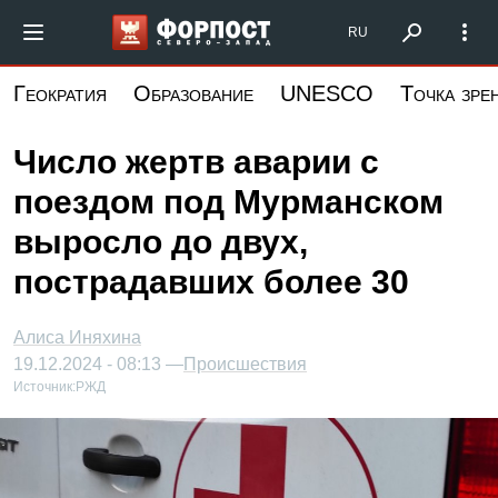
Перейти
Форпост Северо-Запад
RU
к
основному
Геократия
Образование
UNESCO
Точка зре
содержанию
Число жертв аварии с
поездом под Мурманском
выросло до двух,
пострадавших более 30
Алиса Иняхина
19.12.2024 - 08:13 —
Происшествия
Источник:
РЖД