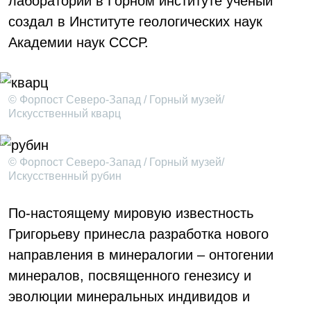
лаборатории в Горном институте ученый
создал в Институте геологических наук
Академии наук СССР.
© Форпост Северо-Запад / Горный музей/
Искусственный кварц
© Форпост Северо-Запад / Горный музей/
Искусственный рубин
По-настоящему мировую известность
Григорьеву принесла разработка нового
направления в минералогии – онтогении
минералов, посвященного генезису и
эволюции минеральных индивидов и