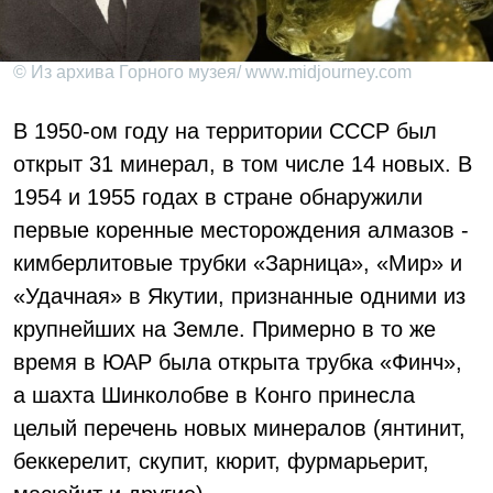
© Из архива Горного музея/ www.midjourney.com
В 1950-ом году на территории СССР был
открыт 31 минерал, в том числе 14 новых. В
1954 и 1955 годах в стране обнаружили
первые коренные месторождения алмазов -
кимберлитовые трубки «Зарница», «Мир» и
«Удачная» в Якутии, признанные одними из
крупнейших на Земле. Примерно в то же
время в ЮАР была открыта трубка «Финч»,
а шахта Шинколобве в Конго принесла
целый перечень новых минералов (янтинит,
беккерелит, скупит, кюрит, фурмарьерит,