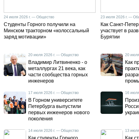
24 июля 2026 г. — Общество
23 июля 2026 г. — О
Студенты Горного получили на
Как Санкт-Петер
Минском тракторном «колоссальный
участвует в раз
заряд мотивации»
Бурятии
20 июля 2026 г. — Общество
20 июля
Владимир Литвиненко - о
Как п
металлургах 21 века, как
практ
части сообщества горных
разра
инженеров
пром
автом
17 июля 2026 г. — Общество
16 июля
В Горном университете
Произ
Петербурга выпустили
Росси
первых инженеров нового
украи
поколения
14 июля 2026 г. — Общество
13 июля
Как студенты Горного
Как с