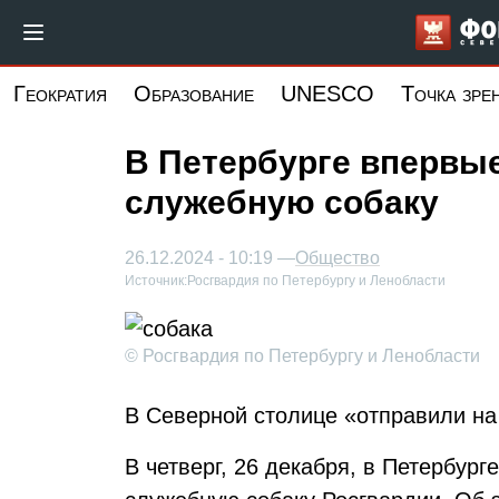
Перейти
к
основному
Геократия
Образование
UNESCO
Точка зре
содержанию
В Петербурге впервы
служебную собаку
26.12.2024 - 10:19 —
Общество
Источник:
Росгвардия по Петербургу и Ленобласти
© Росгвардия по Петербургу и Ленобласти
В Северной столице «отправили на
В четверг, 26 декабря, в Петербур