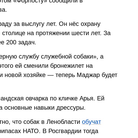
этом «Форпосту» сообщили в
ва.
аду за выслугу лет. Он нёс охрану
 столице на протяжении шести лет. За
е 200 задач.
ерную службу служебной собаки», а
этого ей сменили бронежилет на
и новой хозяйке — теперь Маджар будет
андская овчарка по кличке Арья. Ей
ла основные навыки дрессуры.
тно, что собак в Ленобласти
обучат
рипасах НАТО. В Росгвардии тогда