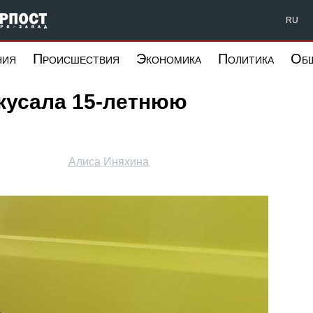
Форпост Северо-Запад
RU
ния
Происшествия
Экономика
Политика
Об
кусала 15-летнюю
Алиса Иняхина