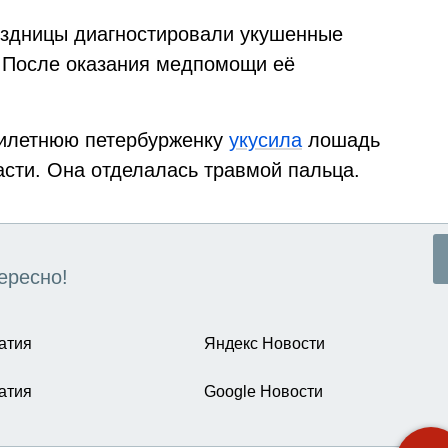
ездницы диагностировали укушенные
. После оказания медпомощи её
милетнюю петербурженку
укусила
лошадь
асти. Она отделалась травмой пальца.
ересно!
атия
Яндекс Новости
атия
Google Новости