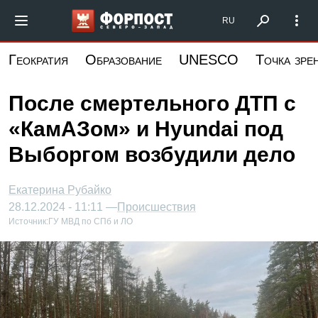
Перейти
Форпост Северо-Запад
RU
к
основному
Геократия
Образование
UNESCO
Точка зре
содержанию
После смертельного ДТП с
«КамАЗом» и Hyundai под
Выборгом возбудили дело
Екатерина Рубайко
28.12.2024 - 11:11 —
Происшествия
Источник:
ГУ МВД по СПб и ЛО