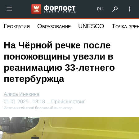
Перейти
Форпост Северо-Запад
RU
к
основному
Геократия
Образование
UNESCO
Точка зре
содержанию
На Чёрной речке после
поножовщины увезли в
реанимацию 33-летнего
петербуржца
Алиса Иняхина
01.01.2025 - 18:18 —
Происшествия
Источник:
vk.com/ Дорожный инспектор