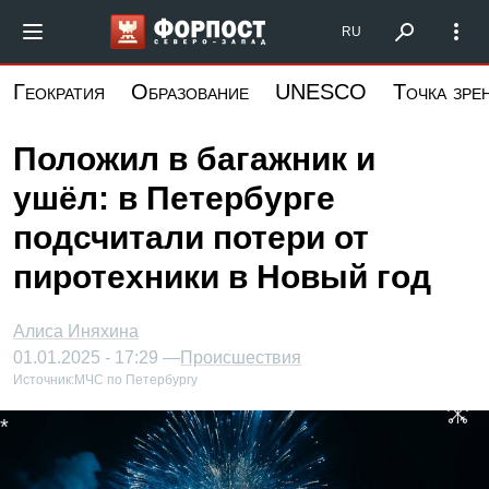
Перейти
Форпост Северо-Запад
RU
к
основному
Геократия
Образование
UNESCO
Точка зре
содержанию
Положил в багажник и
ушёл: в Петербурге
подсчитали потери от
пиротехники в Новый год
Алиса Иняхина
01.01.2025 - 17:29 —
Происшествия
Источник:
МЧС по Петербургу