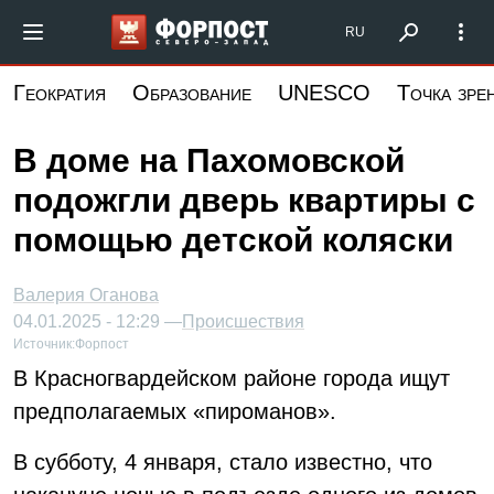
Перейти
Форпост Северо-Запад
RU
к
основному
Геократия
Образование
UNESCO
Точка зре
содержанию
В доме на Пахомовской
подожгли дверь квартиры с
помощью детской коляски
Валерия Оганова
04.01.2025 - 12:29 —
Происшествия
Источник:
Форпост
В Красногвардейском районе города ищут
предполагаемых «пироманов».
В субботу, 4 января, стало известно, что