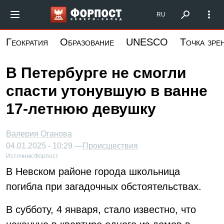
Перейти
Форпост Северо-Запад
RU
к
основному
Геократия
Образование
UNESCO
Точка зре
содержанию
В Петербурге не смогли
спасти утонувшую в ванне
17-летнюю девушку
Валерия Оганова
04.01.2025 - 10:29 —
Происшествия
Источник:
Форпост
В Невском районе города школьница
погибла при загадочных обстоятельствах.
В субботу, 4 января, стало известно, что