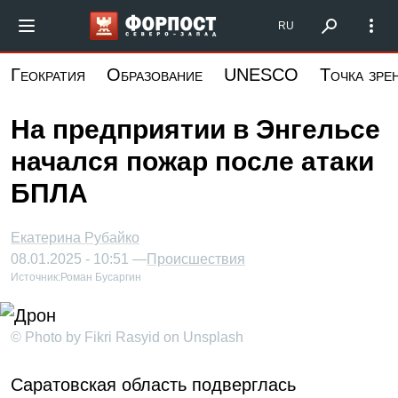
Перейти
Форпост Северо-Запад
RU
к
основному
Геократия
Образование
UNESCO
Точка зре
содержанию
На предприятии в Энгельсе
начался пожар после атаки
БПЛА
Екатерина Рубайко
08.01.2025 - 10:51 —
Происшествия
Источник:
Роман Бусаргин
© Photo by Fikri Rasyid on Unsplash
Саратовская область подверглась