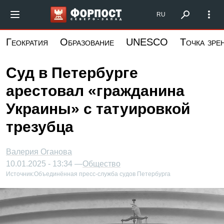
Перейти
Форпост Северо-Запад
RU
к
основному
Геократия
Образование
UNESCO
Точка зре
содержанию
Суд в Петербурге
арестовал «гражданина
Украины» с татуировкой
трезубца
Валерия Оганова
10.01.2025 - 13:34 —
Общество
Источник:
Объединённая пресс-служба судов Петербурга