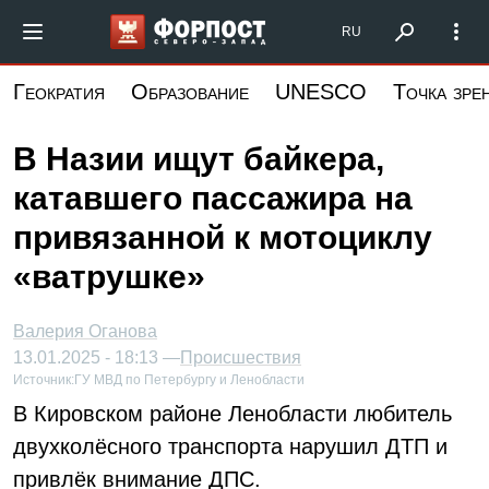
Перейти
Форпост Северо-Запад
RU
к
основному
Геократия
Образование
UNESCO
Точка зре
содержанию
В Назии ищут байкера,
катавшего пассажира на
привязанной к мотоциклу
«ватрушке»
Валерия Оганова
13.01.2025 - 18:13 —
Происшествия
Источник:
ГУ МВД по Петербургу и Ленобласти
В Кировском районе Ленобласти любитель
двухколёсного транспорта нарушил ДТП и
привлёк внимание ДПС.