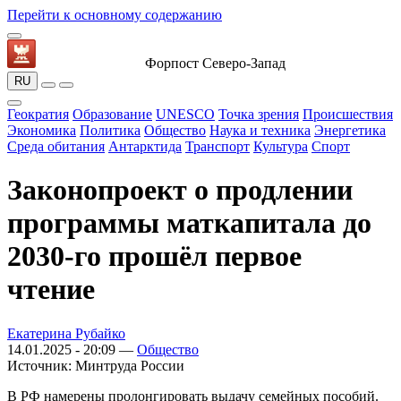
Перейти к основному содержанию
Форпост Северо-Запад
RU
Геократия
Образование
UNESCO
Точка зрения
Происшествия
Экономика
Политика
Общество
Наука и техника
Энергетика
Среда обитания
Антарктида
Транспорт
Культура
Спорт
Законопроект о продлении
программы маткапитала до
2030-го прошёл первое
чтение
Екатерина Рубайко
14.01.2025 - 20:09 —
Общество
Источник:
Минтруда России
В РФ намерены пролонгировать выдачу семейных пособий.