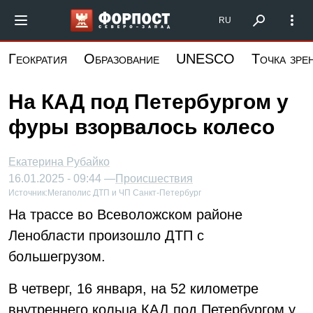
Перейти
Форпост Северо-Запад
RU
к
основному
Геократия
Образование
UNESCO
Точка зре
содержанию
На КАД под Петербургом у
фуры взорвалось колесо
Екатерина Рубайко
16.01.2025 - 09:44 —
Происшествия
Источник:
Мегаполис ДТП и ЧП Санкт-Петербург
На трассе во Всеволожском районе
Ленобласти произошло ДТП с
большегрузом.
В четверг, 16 января, на 52 километре
внутреннего кольца КАД под Петербургом у