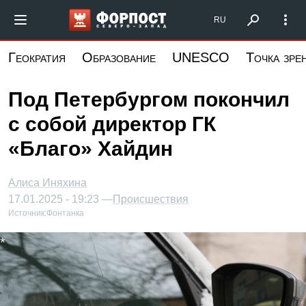
Перейти
Форпост Северо-Запад
RU
к
основному
Геократия
Образование
UNESCO
Точка зре
содержанию
Под Петербургом покончил
с собой директор ГК
«Благо» Хайдин
Алиса Иняхина
17.01.2025 - 19:23 —
Происшествия
Источник:
Фонтанка