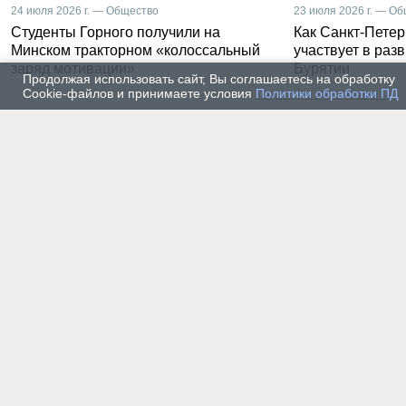
24 июля 2026 г. — Общество
23 июля 2026 г. — О
Студенты Горного получили на
Как Санкт-Петер
Минском тракторном «колоссальный
участвует в раз
заряд мотивации»
Бурятии
Продолжая использовать сайт, Вы соглашаетесь на обработку
Cookie-файлов и принимаете условия
Политики обработки ПД
20 июля 2026 г. — Общество
20 июля
Владимир Литвиненко - о
Как п
металлургах 21 века, как
практ
части сообщества горных
разра
инженеров
пром
автом
17 июля 2026 г. — Общество
16 июля
В Горном университете
Произ
Петербурга выпустили
Росси
первых инженеров нового
украи
поколения
14 июля 2026 г. — Общество
13 июля
Как студенты Горного
Как с
университета проходили
техни
технологическую практику
станд