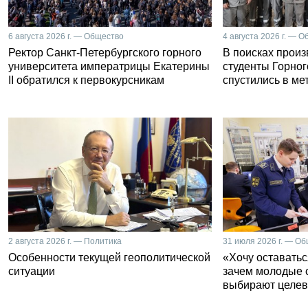
6 августа 2026 г. — Общество
4 августа 2026 г. — 
Ректор Санкт-Петербургского горного
В поисках прои
университета императрицы Екатерины
студенты Горног
II обратился к первокурсникам
спустились в ме
2 августа 2026 г. — Политика
31 июля 2026 г. — О
Особенности текущей геополитической
«Хочу оставатьс
ситуации
зачем молодые 
выбирают целев