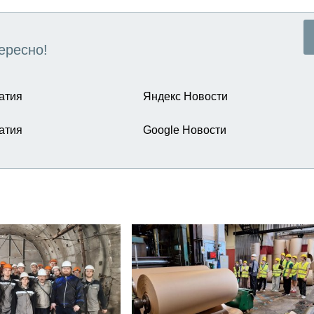
ересно!
атия
Яндекс Новости
атия
Google Новости