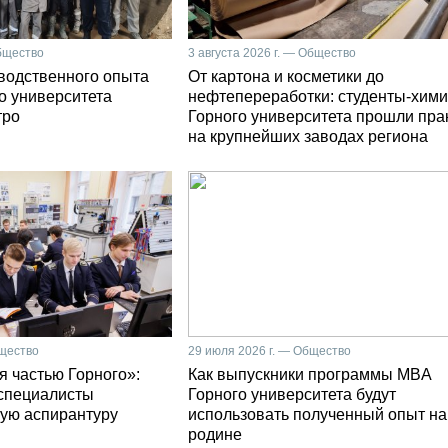
Общество
3 августа 2026 г. — Общество
зводственного опыта
От картона и косметики до
о университета
нефтепереработки: студенты-хими
тро
Горного университета прошли пра
на крупнейших заводах региона
бщество
29 июля 2026 г. — Общество
я частью Горного»:
Как выпускники программы MBA
специалисты
Горного университета будут
ую аспирантуру
использовать полученный опыт на
родине