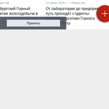
бщество
22 июля 2026 г. — Общество
бургский Горный
От лаборатории до предприятия: к
витии золотодобычи в
путь проходят студенты-
электроэнергетики Горного
Принять
университета
 2026 г. — Общество
19 июля 2026 г. — Общество
роходят студенческие
Как сохранить инженер
ики на предприятии-
мысль в эпоху тотально
ботчике систем
ИИ. Рабочая методика
ышленной
Санкт-Петербургского
атизации
Горного
 2026 г. — Экономика
16 июля 2026 г. — Общество
водству бензина в
Геополитический перел
и мешают не только
его культурно-
нские беспилотники
цивилизационный срез
 2026 г. — Общество
12 июля 2026 г. — Общество
тарейшие в стране
Студенты Горного
ческий вуз и центр
университета поделили
артизации и
впечатлениями после