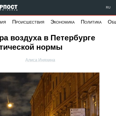
Форпост Северо-Запад
RU
ния
Происшествия
Экономика
Политика
Об
ра воздуха в Петербурге
атической нормы
Алиса Иняхина