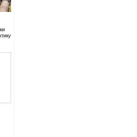
ки
ктику