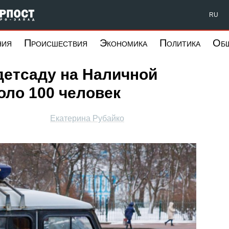
Форпост Северо-Запад
RU
ния
Происшествия
Экономика
Политика
Об
детсаду на Наличной
оло 100 человек
Екатерина Рубайко