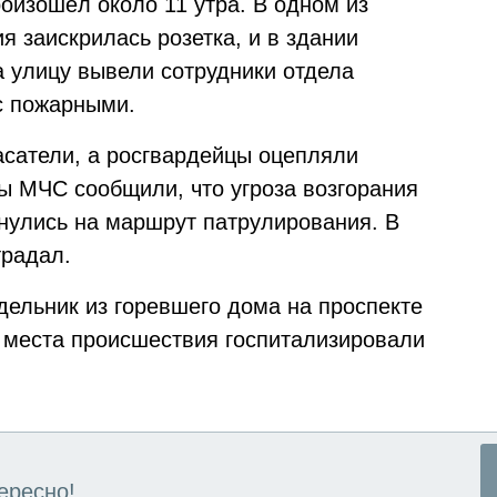
оизошёл около 11 утра. В одном из
 заискрилась розетка, и в здании
 улицу вывели сотрудники отдела
с пожарными.
сатели, а росгвардейцы оцепляли
ты МЧС сообщили, что угроза возгорания
рнулись на маршрут патрулирования. В
традал.
ельник из горевшего дома на проспекте
 места происшествия госпитализировали
ересно!