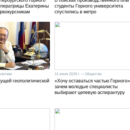
тербургского горного
В поисках производственного опы
мператрицы Екатерины
студенты Горного университета
первокурсникам
спустились в метро
олитика
31 июля 2026 г. — Общество
кущей геополитической
«Хочу оставаться частью Горного»
зачем молодые специалисты
выбирают целевую аспирантуру