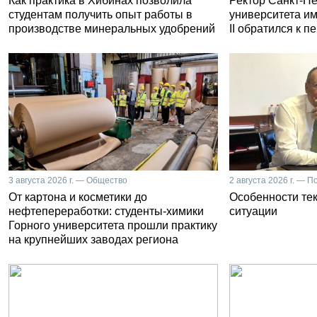
Как практика в Хибинах позволила
Ректор Санкт-Пе
студентам получить опыт работы в
университета и
производстве минеральных удобрений
II обратился к 
3 августа 2026 г. — Общество
2 августа 2026 г. — П
От картона и косметики до
Особенности те
нефтепереработки: студенты-химики
ситуации
Горного университета прошли практику
на крупнейших заводах региона