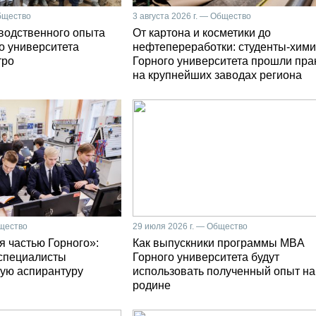
Общество
3 августа 2026 г. — Общество
зводственного опыта
От картона и косметики до
о университета
нефтепереработки: студенты-хими
тро
Горного университета прошли пра
на крупнейших заводах региона
бщество
29 июля 2026 г. — Общество
я частью Горного»:
Как выпускники программы MBA
специалисты
Горного университета будут
ую аспирантуру
использовать полученный опыт на
родине