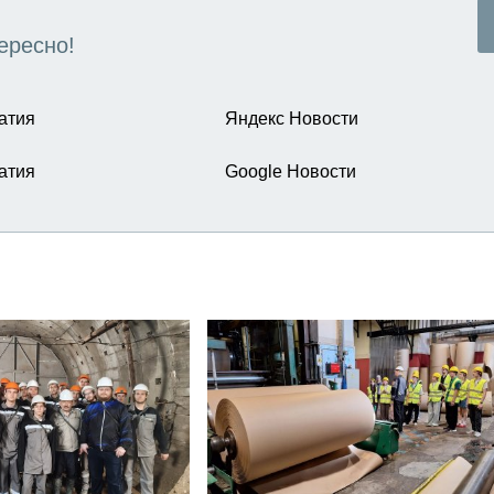
ересно!
атия
Яндекс Новости
атия
Google Новости