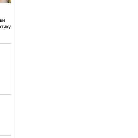
ки
ктику