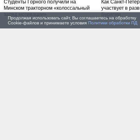
Студенты Горного получили на
Как Санкт-Петер
Минском тракторном «колоссальный
участвует в раз
заряд мотивации»
Бурятии
Продолжая использовать сайт, Вы соглашаетесь на обработку
Cookie-файлов и принимаете условия
Политики обработки ПД
20 июля 2026 г. — Общество
20 июля
Владимир Литвиненко - о
Как п
металлургах 21 века, как
практ
части сообщества горных
разра
инженеров
пром
автом
17 июля 2026 г. — Общество
16 июля
В Горном университете
Произ
Петербурга выпустили
Росси
первых инженеров нового
украи
поколения
14 июля 2026 г. — Общество
13 июля
Как студенты Горного
Как с
университета проходили
техни
технологическую практику
станд
на Кольском полуострове
метро