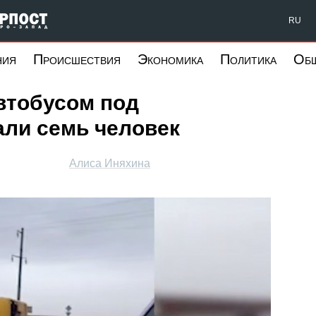
Форпост Северо-Запад
RU
ния
Происшествия
Экономика
Политика
Об
втобусом под
али семь человек
Алиса Иняхина