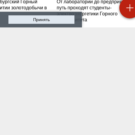
бургский Горный
От лаборатории до предприятия: к
витии золотодобычи в
путь проходят студенты-
электроэнергетики Горного
Принять
университета
 2026 г. — Общество
19 июля 2026 г. — Общество
роходят студенческие
Как сохранить инженер
ики на предприятии-
мысль в эпоху тотально
ботчике систем
ИИ. Рабочая методика
ышленной
Санкт-Петербургского
атизации
Горного
 2026 г. — Экономика
16 июля 2026 г. — Общество
водству бензина в
Геополитический перел
и мешают не только
его культурно-
нские беспилотники
цивилизационный срез
 2026 г. — Общество
12 июля 2026 г. — Общество
тарейшие в стране
Студенты Горного
ческий вуз и центр
университета поделили
артизации и
впечатлениями после
логии «сверяют часы»
практики на «КАМАЗе»