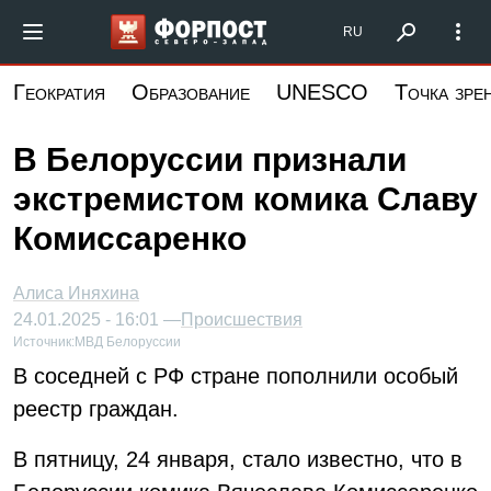
Перейти
Форпост Северо-Запад
RU
к
основному
Геократия
Образование
UNESCO
Точка зре
содержанию
В Белоруссии признали
экстремистом комика Славу
Комиссаренко
Алиса Иняхина
24.01.2025 - 16:01 —
Происшествия
Источник:
МВД Белоруссии
В соседней с РФ стране пополнили особый
реестр граждан.
В пятницу, 24 января, стало известно, что в