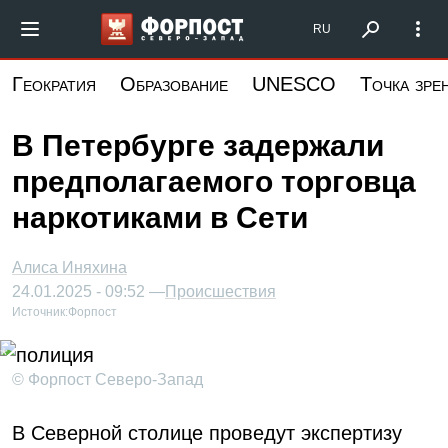
Перейти
Форпост Северо-Запад
RU
к
основному
Геократия
Образование
UNESCO
Точка зре
содержанию
В Петербурге задержали
предполагаемого торговца
наркотиками в Сети
Алиса Иняхина
24.01.2025 - 09:52 —
Происшествия
Источник:
Форпост
© Форпост Северо-Запад
В Северной столице проведут экспертизу