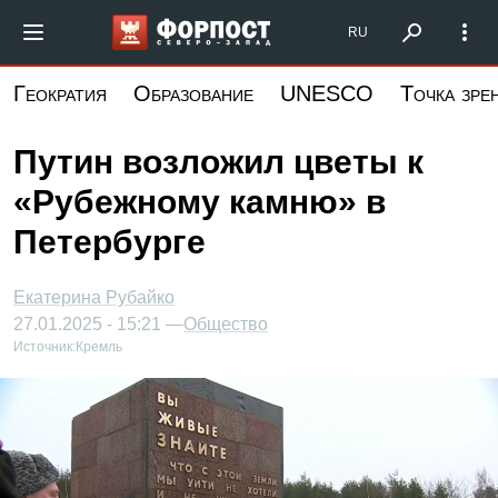
Перейти
Форпост Северо-Запад
RU
к
основному
Геократия
Образование
UNESCO
Точка зре
содержанию
Путин возложил цветы к
«Рубежному камню» в
Петербурге
Екатерина Рубайко
27.01.2025 - 15:21 —
Общество
Источник:
Кремль