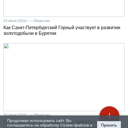
23 июля 2026 г. — Общество
Как Санкт-Петербургский Горный участвует в развитии
золотодобычи в Бурятии
22 июля 2026 г. — Общество
Продолжая использовать сайт, Вы
От лаборатории до предприятия: какой путь проходят
соглашаетесь на обработку Cookie-файлов и
Принять
студенты-электроэнергетики Горного университета