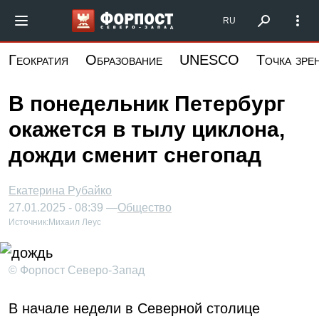
Перейти
Форпост Северо-Запад
RU
к
основному
Геократия
Образование
UNESCO
Точка зре
содержанию
В понедельник Петербург
окажется в тылу циклона,
дожди сменит снегопад
Екатерина Рубайко
27.01.2025 - 08:39 —
Общество
Источник:
Михаил Леус
© Форпост Северо-Запад
В начале недели в Северной столице