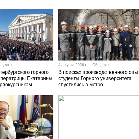
Общество
4 августа 2026 г. — Общество
тербургского горного
В поисках производственного опы
мператрицы Екатерины
студенты Горного университета
первокурсникам
спустились в метро