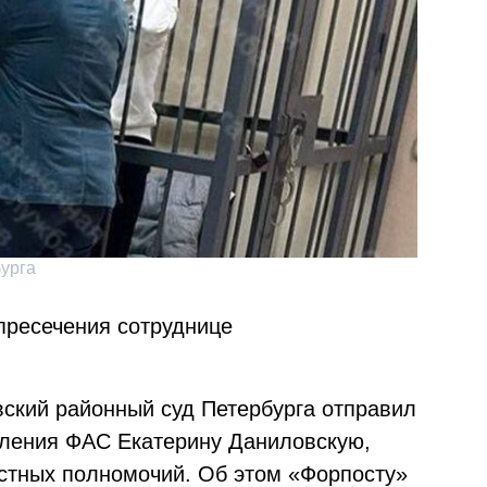
урга
пресечения сотруднице
вский районный суд Петербурга отправил
вления ФАС Екатерину Даниловскую,
тных полномочий. Об этом «Форпосту»