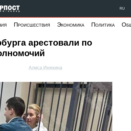
Форпост Северо-Запад
RU
ния
Происшествия
Экономика
Политика
Об
бурга арестовали по
олномочий
Алиса Иняхина