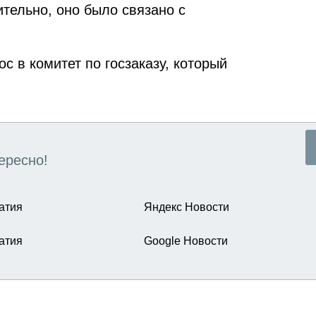
тельно, оно было связано с
с в комитет по госзаказу, который
ересно!
атия
Яндекс Новости
атия
Google Новости