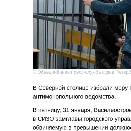
© Объединённая пресс-служба судов Петерб
В Северной столице избрали меру 
антимонопольного ведомства.
В пятницу, 31 января, Василеостро
в СИЗО замглавы городского упра
обвиняемую в превышении должнос