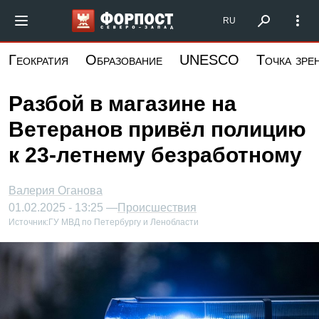
Перейти
Форпост Северо-Запад
RU
к
основному
Геократия
Образование
UNESCO
Точка зре
содержанию
Разбой в магазине на
Ветеранов привёл полицию
к 23-летнему безработному
Валерия Оганова
01.02.2025 - 13:25 —
Происшествия
Источник:
ГУ МВД по Петербургу и Ленобласти