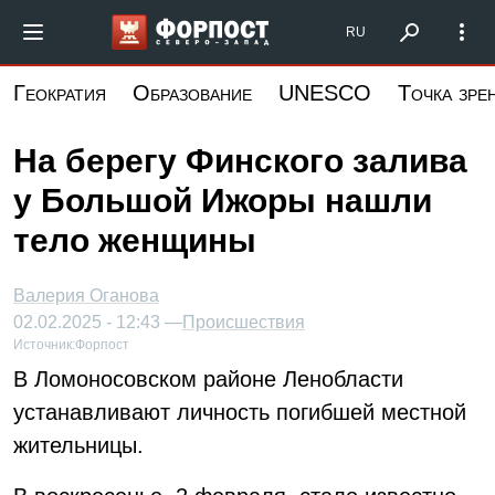
Перейти
Форпост Северо-Запад
RU
к
основному
Геократия
Образование
UNESCO
Точка зре
содержанию
На берегу Финского залива
у Большой Ижоры нашли
тело женщины
Валерия Оганова
02.02.2025 - 12:43 —
Происшествия
Источник:
Форпост
В Ломоносовском районе Ленобласти
устанавливают личность погибшей местной
жительницы.