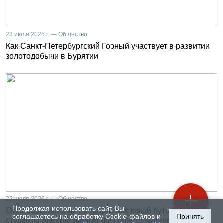
23 июля 2026 г. — Общество
Как Санкт-Петербургский Горный участвует в развитии
золотодобычи в Бурятии
22 июля 2026 г. — Общество
Продолжая использовать сайт, Вы
От лаборатории до предприятия: какой путь проходят
соглашаетесь на обработку Cookie-файлов и
Принять
студенты-электроэнергетики Горного университета