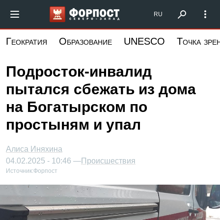
Перейти
Форпост Северо-Запад
RU
к
основному
Геократия
Образование
UNESCO
Точка зре
содержанию
Подросток-инвалид
пытался сбежать из дома
на Богатырском по
простыням и упал
Алиса Иняхина
04.02.2025 - 10:46 —
Происшествия
Источник:
Форпост