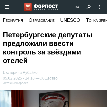
Перейти
Форпост Северо-Запад
RU
к
основному
Геократия
Образование
UNESCO
Точка зре
содержанию
Петербургские депутаты
предложили ввести
контроль за звёздами
отелей
Екатерина Рубайко
05.02.2025 - 14:18 —
Общество
Источник:
Форпост