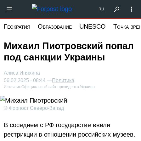
Перейти
Форпост Северо-Запад
RU
к
основному
Геократия
Образование
UNESCO
Точка зре
содержанию
Михаил Пиотровский попал
под санкции Украины
Алиса Иняхина
06.02.2025 - 08:44 —
Политика
Источник:
Официальный сайт президента Украины
© Форпост Северо-Запад
В соседнем с РФ государстве ввели
рестрикции в отношении российских музеев.