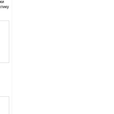
ки
ктику