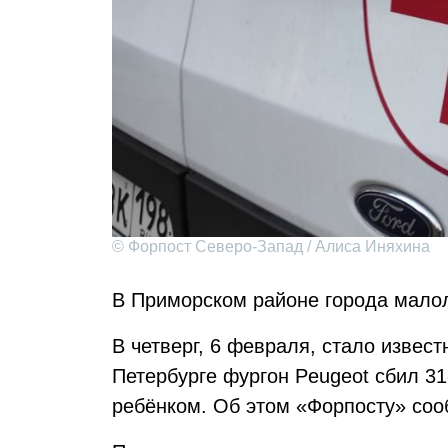
© Форпост Северо-Запад / Алиса Иняхина
В Приморском районе города малол
В четверг, 6 февраля, стало извест
Петербурге фургон Peugeot сбил 3
ребёнком. Об этом «Форпосту» соо