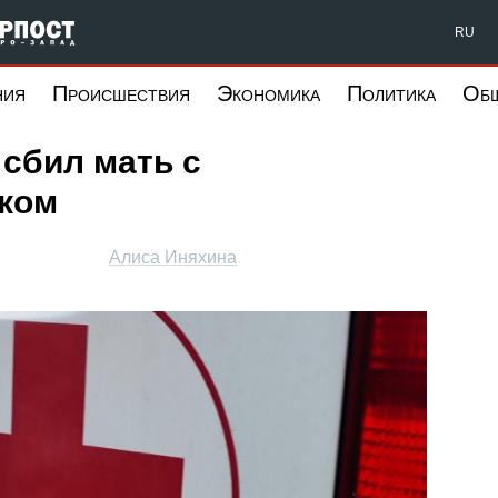
Форпост Северо-Запад
RU
ния
Происшествия
Экономика
Политика
Об
сбил мать с
ком
Алиса Иняхина