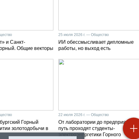
бщество
25 июля 2026 г. — Общество
» и Санкт-
ИИ обессмысливает дипломные
Горный. Общие векторы
работы, но выход есть
бщество
22 июля 2026 г. — Общество
бургский Горный
От лаборатории до предприятия: к
витии золотодобычи в
путь проходят студенты-
электроэнергетики Горного