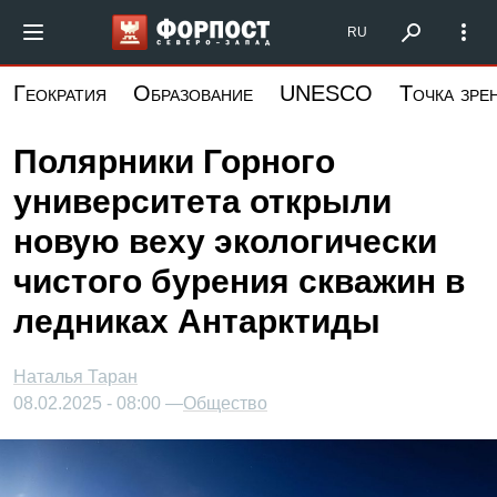
Перейти
Форпост Северо-Запад
RU
к
основному
Геократия
Образование
UNESCO
Точка зре
содержанию
Полярники Горного
университета открыли
новую веху экологически
чистого бурения скважин в
ледниках Антарктиды
Наталья Таран
08.02.2025 - 08:00 —
Общество