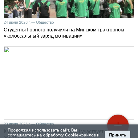
24 июля 2026 г. — Общество
Студенты Горного получили на Минском тракторном
«колоссальный заряд мотивации»
23 июля 2026 г. — Общество
Продолжая использовать сайт, Вы
Как Санкт-Петербургский Горный участвует в развитии
соглашаетесь на обработку Cookie-файлов и
Принять
золотодобычи в Бурятии