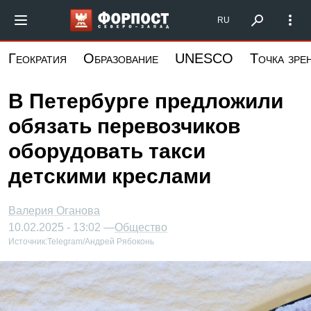
Перейти
Форпост Северо-Запад
RU
к
основному
Геократия
Образование
UNESCO
Точка зре
содержанию
В Петербурге предложили
обязать перевозчиков
оборудовать такси
детскими креслами
Валерия Оганова
10.02.2025 - 13:02 —
Общество
Источник:
Telegram/Андрей Рябоконь