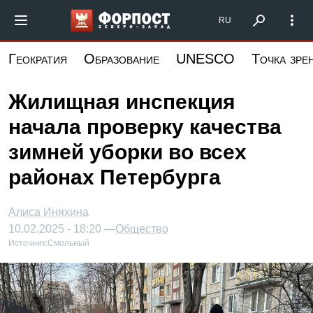
Перейти
Форпост Северо-Запад
RU
к
основному
Геократия
Образование
UNESCO
Точка зре
содержанию
Жилищная инспекция
начала проверку качества
зимней уборки во всех
районах Петербурга
Алиса Иняхина
10.02.2025 - 18:20 —
Общество
Источник:
Смольный