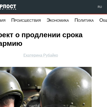
Форпост Северо-Запад
RU
ния
Происшествия
Экономика
Политика
Об
оект о продлении срока
 армию
Екатерина Рубайко