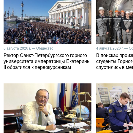
6 августа 2026 г. — Общество
4 августа 2026 г. — 
Ректор Санкт-Петербургского горного
В поисках прои
университета императрицы Екатерины
студенты Горног
II обратился к первокурсникам
спустились в ме