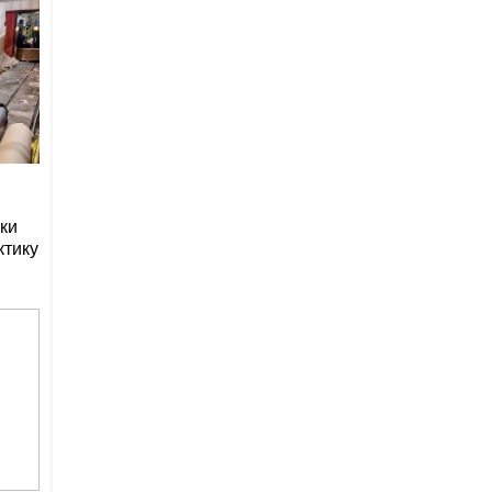
ки
ктику