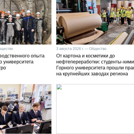
Общество
3 августа 2026 г. — Общество
зводственного опыта
От картона и косметики до
о университета
нефтепереработки: студенты-хими
тро
Горного университета прошли пра
на крупнейших заводах региона