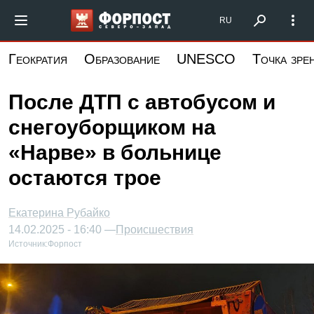
Перейти
Форпост Северо-Запад
RU
к
основному
Геократия
Образование
UNESCO
Точка зре
содержанию
После ДТП с автобусом и
снегоуборщиком на
«Нарве» в больнице
остаются трое
Екатерина Рубайко
14.02.2025 - 16:40 —
Происшествия
Источник:
Форпост